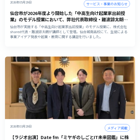
2026年05月29日
サービス・事業のお知らせ
仙台市が2026年度より開始した「中高生向け起業家出前授
業」のモデル授業において、弊社代表取締役・難波諒太朗が
講師として登壇しました
仙台市が実施する「中高生向け起業家出前授業」のモデル授業に、株式会社
shared代表・難波諒太朗が講師として登壇。仙台城南高校にて、生徒による
事業アイデア発表や起業・教育に関する講話を行いました。
2026年03月29日
メディア掲載
【ラジオ出演】Date fm「ミヤギのしごとIT未来図鑑」に株